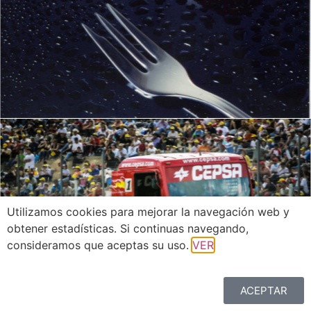
Cookieak erabiltzen ditugu web arakatzea hobetzeko
Utilizamos cookies para mejorar la navegación web y
eta estatistikak lortzeko. Nabigatzen jarraitzen baduzu,
obtener estadísticas. Si continuas navegando,
haien erabilera onartzen duzula uste dugu.
consideramos que aceptas su uso.
VER
IKUSI
ACEPTAR
ADOS